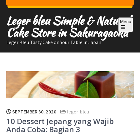
Skip
to
Leger bleu Simple & Natural
content
Menu
Cake Store in Sakuragaoka
Open
the
Leger Bleu Tasty Cake on Your Table in Japan
main
menu
SEPTEMBER 30, 2020
leger-bleu
10 Dessert Jepang yang Wajib
Anda Coba: Bagian 3