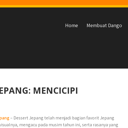
Home
Membuat Dango
EPANG: MENCICIPI
epang
– Dessert Jepang telah menjadi bagian favorit Jepang
visualnya, mengacu pada musim tahun ini, serta rasanya yang