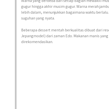
Warna yang berbeda dari setiap bagian mewakili m
gugur hingga akhir musim gugur. Warna merah jambu
lebih dalam, menunjukkan bagaimana waktu berlalu.
suguhan yang nyata.
Beberapa dessert mentah berkualitas dibuat dari re
Jepangmodel) dari zaman Edo. Makanan manis yang t
direkomendasikan.