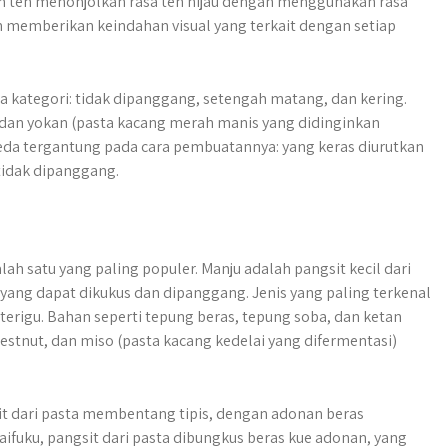
m teh menonjolkan rasa teh hijau dengan menggunakan rasa
 memberikan keindahan visual yang terkait dengan setiap
ga kategori: tidak dipanggang, setengah matang, dan kering.
, dan yokan (pasta kacang merah manis yang didinginkan
eda tergantung pada cara pembuatannya: yang keras diurutkan
tidak dipanggang.
h satu yang paling populer. Manju adalah pangsit kecil dari
ang dapat dikukus dan dipanggang. Jenis yang paling terkenal
rigu. Bahan seperti tepung beras, tepung soba, dan ketan
estnut, dan miso (pasta kacang kedelai yang difermentasi)
gsit dari pasta membentang tipis, dengan adonan beras
aifuku, pangsit dari pasta dibungkus beras kue adonan, yang