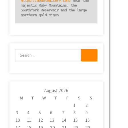
https://doubledicerv.com/
 near the 
majestic Ruby Mountains, the 
Southfork Reservoir and the large 
northern gold mines
August 2026
M
T
W
T
F
S
S
1
2
3
4
5
6
7
8
9
10
11
12
13
14
15
16
17
18
19
20
21
22
23