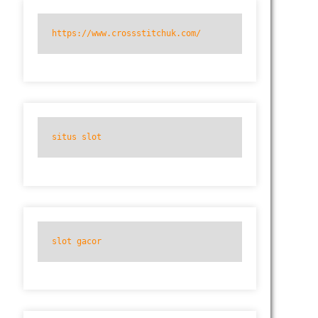
https://www.crossstitchuk.com/
situs slot
slot gacor