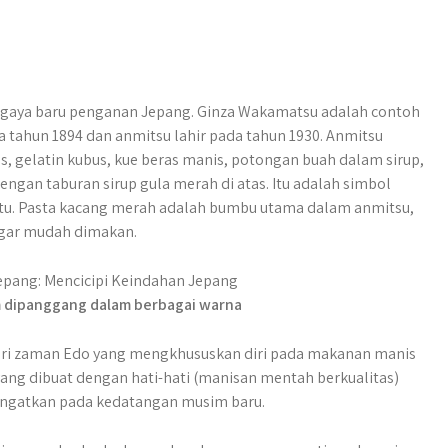
n gaya baru penganan Jepang. Ginza Wakamatsu adalah contoh
 tahun 1894 dan anmitsu lahir pada tahun 1930. Anmitsu
 gelatin kubus, kue beras manis, potongan buah dalam sirup,
gan taburan sirup gula merah di atas. Itu adalah simbol
tu. Pasta kacang merah adalah bumbu utama dalam anmitsu,
agar mudah dimakan.
 dipanggang dalam berbagai warna
dari zaman Edo yang mengkhususkan diri pada makanan manis
ang dibuat dengan hati-hati (manisan mentah berkualitas)
ingatkan pada kedatangan musim baru.