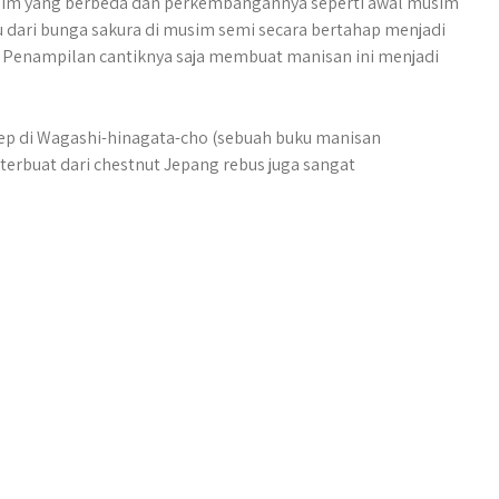
usim yang berbeda dan perkembangannya seperti awal musim
 dari bunga sakura di musim semi secara bertahap menjadi
 Penampilan cantiknya saja membuat manisan ini menjadi
sep di Wagashi-hinagata-cho (sebuah buku manisan
erbuat dari chestnut Jepang rebus juga sangat