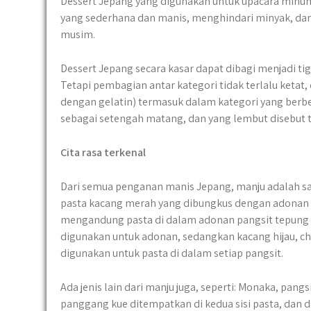
Dessert Jepang yang digunakan untuk upacara minu
yang sederhana dan manis, menghindari minyak, dan
musim.
Dessert Jepang secara kasar dapat dibagi menjadi ti
Tetapi pembagian antar kategori tidak terlalu ketat
dengan gelatin) termasuk dalam kategori yang berb
sebagai setengah matang, dan yang lembut disebut 
Cita rasa terkenal
Dari semua penganan manis Jepang, manju adalah sala
pasta kacang merah yang dibungkus dengan adonan y
mengandung pasta di dalam adonan pangsit tepung te
digunakan untuk adonan, sedangkan kacang hijau, ch
digunakan untuk pasta di dalam setiap pangsit.
Ada jenis lain dari manju juga, seperti: Monaka, pan
panggang kue ditempatkan di kedua sisi pasta, dan d