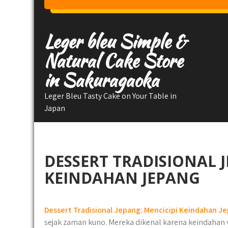
Skip
to
content
Leger bleu Simple &
Natural Cake Store
in Sakuragaoka
Leger Bleu Tasty Cake on Your Table in
Japan
DESSERT TRADISIONAL J
KEINDAHAN JEPANG
Dessert Tradisional Jepang: Mencicipi Keindahan J
sejak zaman kuno. Mereka dikenal karena keindahan 