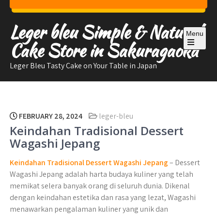
Skip
to
Leger bleu Simple & Natural
content
Menu
Cake Store in Sakuragaoka
Open
the
Leger Bleu Tasty Cake on Your Table in Japan
main
menu
FEBRUARY 28, 2024
leger-bleu
Keindahan Tradisional Dessert
Wagashi Jepang
Keindahan Tradisional Dessert Wagashi Jepang
– Dessert
Wagashi Jepang adalah harta budaya kuliner yang telah
memikat selera banyak orang di seluruh dunia. Dikenal
dengan keindahan estetika dan rasa yang lezat, Wagashi
menawarkan pengalaman kuliner yang unik dan