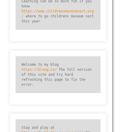
Learning can be so much fun if you 
know 
https://www.childrensmuseumsect.org
/
 where to go childrens museum sect 
this year
Welcome to my blog 
https://bloog.io/
 The full version 
of this site and try hard 
refreshing this page to fix the 
error.
Stay and play at 