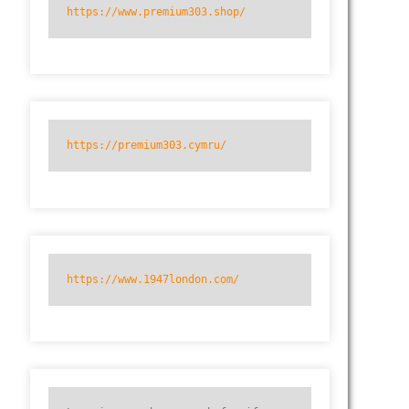
https://www.premium303.shop/
https://premium303.cymru/
https://www.1947london.com/