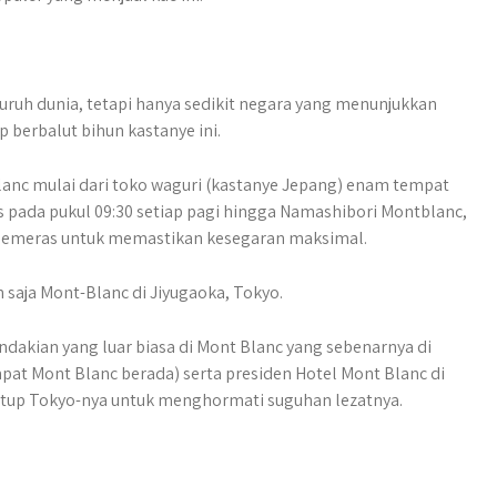
luruh dunia, tetapi hanya sedikit negara yang menunjukkan
berbalut bihun kastanye ini.
lanc mulai dari toko waguri (kastanye Jepang) enam tempat
 pada pukul 09:30 setiap pagi hingga Namashibori Montblanc,
n pemeras untuk memastikan kesegaran maksimal.
 saja Mont-Blanc di Jiyugaoka, Tokyo.
dakian yang luar biasa di Mont Blanc yang sebenarnya di
mpat Mont Blanc berada) serta presiden Hotel Mont Blanc di
tup Tokyo-nya untuk menghormati suguhan lezatnya.