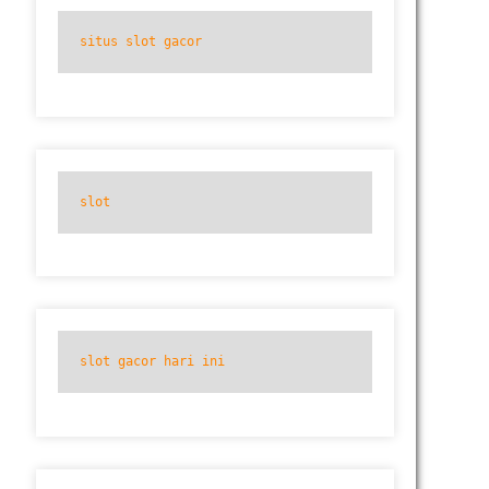
situs slot gacor
slot
slot gacor hari ini