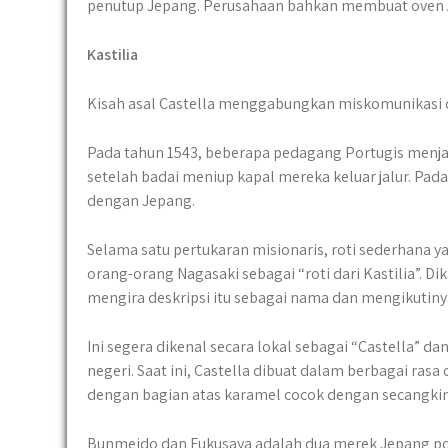
penutup Jepang. Perusahaan bahkan membuat oven A
Kastilia
Kisah asal Castella menggabungkan miskomunikasi d
Pada tahun 1543, beberapa pedagang Portugis menja
setelah badai meniup kapal mereka keluar jalur. Pa
dengan Jepang.
Selama satu pertukaran misionaris, roti sederhana y
orang-orang Nagasaki sebagai “roti dari Kastilia”. 
mengira deskripsi itu sebagai nama dan mengikutiny
Ini segera dikenal secara lokal sebagai “Castella” 
negeri. Saat ini, Castella dibuat dalam berbagai rasa
dengan bagian atas karamel cocok dengan secangkir 
Bunmeido dan Fukusaya adalah dua merek Jepang pop