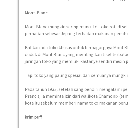
Mont-Blanc
Mont Blanc mungkin sering muncul di toko roti di se
perhatian sebesar Jepang terhadap makanan penutup 
Bahkan ada toko khusus untuk berbagai gaya Mont B
duduk di Mont Blanc yang membagikan tiket terbatas
jaringan toko yang memiliki kastanye sendiri mesi
Tapi toko yang paling spesial dari semuanya mungkin
Pada tahun 1933, setelah sang pendiri mengalami pen
Prancis, ia meminta izin dari walikota Chamonix (te
kota itu sebelum memberi nama toko makanan penu
krim puff