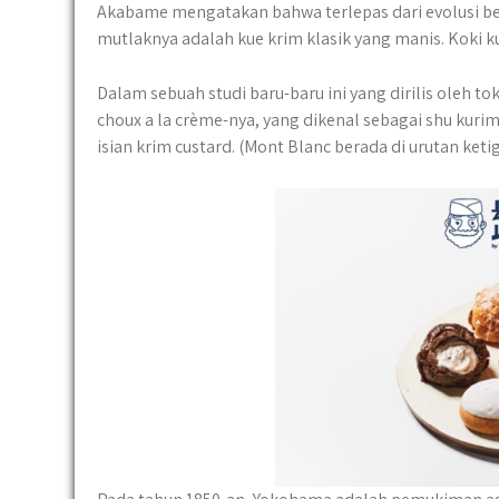
Akabame mengatakan bahwa terlepas dari evolusi b
mutlaknya adalah kue krim klasik yang manis. Koki ku
Dalam sebuah studi baru-baru ini yang dirilis oleh t
choux a la crème-nya, yang dikenal sebagai shu kurim
isian krim custard. (Mont Blanc berada di urutan ket