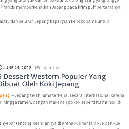
ng yang ditunjuk dan terbuka untuk orang asing yang tinggal
ti Prancis memperkenalkan Jepang pada krim puff pertamanya.
pastry dari seluruh Jepang bepergian ke Yokohama untuk
JUNE 24, 2022
leger-bleu
5 Dessert Western Populer Yang
Dibuat Oleh Koki Jepang
epang
– Jepang telah lama terkenal secara internasional karena
hi hingga ramen, dengan makanan pokok seperti itu muncul di
yebar tentang keahliannya di arena kuliner lain kue dan kue