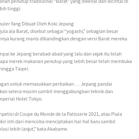
nan penutup tradisional “Barat” yang dikenal dan dicintai di
ih tinggi.
la ala Barat, disebut sebagai “yogashi,” sebagian besar
umnya kurang manis dibandingkan dengan versi Barat mereka.
mpai ke Jepang berabad-abad yang lalu dan sejak itu telah
erapa merek makanan penutup yang lebih besar telah membuka
 hingga Taipei.
ngan untuk memasukkan perbaikan … Jepang pandai
kan selera musim sambil menggabungkan teknik dan
mperial Hotel Tokyo.
tisi di Coupe du Monde de la Patisserie 2021, atau Piala
ikir inti dari mencoba menciptakan hal-hal baru sambil
si lebih lanjut,” kata Akabame.