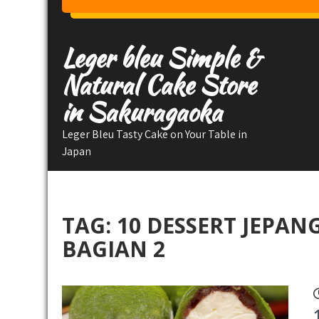
Skip
to
content
Leger bleu Simple &
Natural Cake Store
in Sakuragaoka
Leger Bleu Tasty Cake on Your Table in
Japan
TAG:
10 DESSERT JEPAN
BAGIAN 2