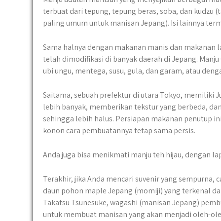
terbuat dari tepung, tepung beras, soba, dan kudzu
paling umum untuk manisan Jepang). Isi lainnya termas
Sama halnya dengan makanan manis dan makanan la
telah dimodifikasi di banyak daerah di Jepang. Manju
ubi ungu, mentega, susu, gula, dan garam, atau denga
Saitama, sebuah prefektur di utara Tokyo, memiliki 
lebih banyak, memberikan tekstur yang berbeda, da
sehingga lebih halus. Persiapan makanan penutup ini 
konon cara pembuatannya tetap sama persis.
Anda juga bisa menikmati manju teh hijau, dengan la
Terakhir, jika Anda mencari suvenir yang sempurna, c
daun pohon maple Jepang (momiji) yang terkenal dan s
Takatsu Tsunesuke, wagashi (manisan Jepang) pembu
untuk membuat manisan yang akan menjadi oleh-ole