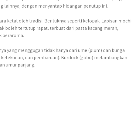
ng lainnya, dengan menyantap hidangan penutup ini.
a ketat oleh tradisi. Bentuknya seperti kelopak. Lapisan mochi
k boleh tertutup rapat, terbuat dari pasta kacang merah,
k beraroma.
anya yang menggugah tidak hanya dari ume (plum) dan bunga
n, ketekunan, dan pembaruan). Burdock (gobo) melambangkan
kan umur panjang.