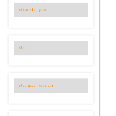
situs slot gacor
slot
slot gacor hari ini