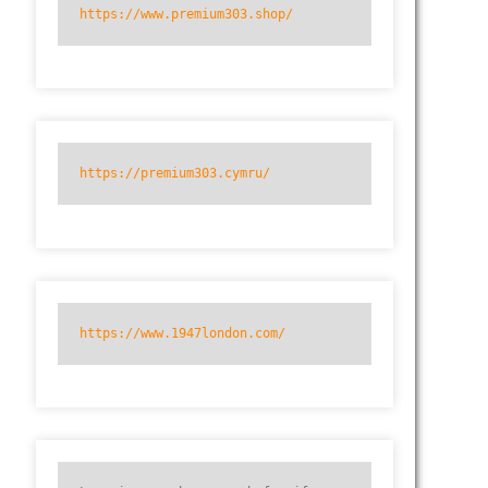
https://www.premium303.shop/
https://premium303.cymru/
https://www.1947london.com/