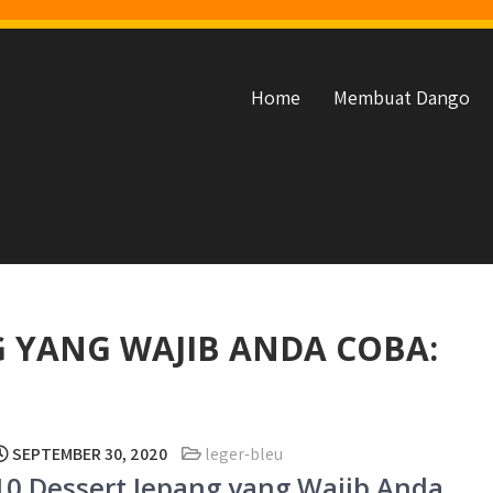
Home
Membuat Dango
G YANG WAJIB ANDA COBA:
SEPTEMBER 30, 2020
leger-bleu
10 Dessert Jepang yang Wajib Anda