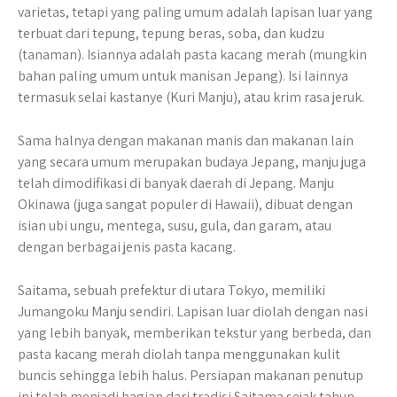
varietas, tetapi yang paling umum adalah lapisan luar yang
terbuat dari tepung, tepung beras, soba, dan kudzu
(tanaman). Isiannya adalah pasta kacang merah (mungkin
bahan paling umum untuk manisan Jepang). Isi lainnya
termasuk selai kastanye (Kuri Manju), atau krim rasa jeruk.
Sama halnya dengan makanan manis dan makanan lain
yang secara umum merupakan budaya Jepang, manju juga
telah dimodifikasi di banyak daerah di Jepang. Manju
Okinawa (juga sangat populer di Hawaii), dibuat dengan
isian ubi ungu, mentega, susu, gula, dan garam, atau
dengan berbagai jenis pasta kacang.
Saitama, sebuah prefektur di utara Tokyo, memiliki
Jumangoku Manju sendiri. Lapisan luar diolah dengan nasi
yang lebih banyak, memberikan tekstur yang berbeda, dan
pasta kacang merah diolah tanpa menggunakan kulit
buncis sehingga lebih halus. Persiapan makanan penutup
ini telah menjadi bagian dari tradisi Saitama sejak tahun