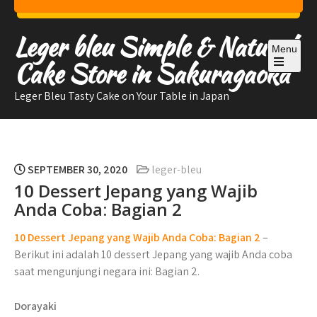
Skip
to
Leger bleu Simple & Natural
content
Menu
Cake Store in Sakuragaoka
Open
the
Leger Bleu Tasty Cake on Your Table in Japan
main
menu
SEPTEMBER 30, 2020
leger-bleu
10 Dessert Jepang yang Wajib
Anda Coba: Bagian 2
10 Dessert Jepang yang Wajib Anda Coba: Bagian 2
–
Berikut ini adalah 10 dessert Jepang yang wajib Anda coba
saat mengunjungi negara ini: Bagian 2.
Dorayaki