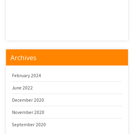
Petualangan Mencicipi Dessert Jepang: Bagian 2
Sekilas Tentang Wagashi
Snack Jepang yang Mematikan
Toko Makanan Penutup Terbaik di Tokyo
Archives
February 2024
June 2022
December 2020
November 2020
September 2020