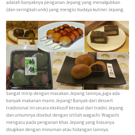
adalah banyaknya penganan Jepang yang menakjubkan
(dan seringkali unik) yang mengisi budaya kuliner Jepang.
Sangat mirip dengan masakan Jepang lainnya, juga ada
banyak makanan manis Jepang! Banyak dari dessert
tradisional ini secara eksklusif berasal dari tradisi Jepang
dan umumnya disebut dengan istilah wagashi. Wagashi
mengacu pada penganan khas Jepang yang biasanya
disajikan dengan minuman atau hidangan lainnya.