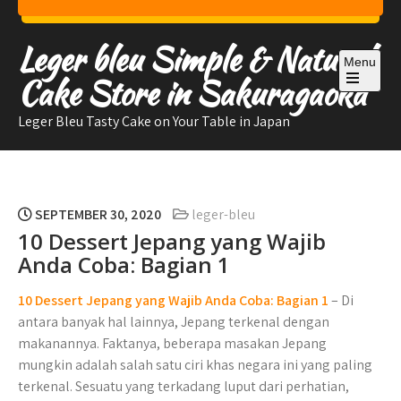
Skip
to
Leger bleu Simple & Natural
content
Menu
Cake Store in Sakuragaoka
Open
the
Leger Bleu Tasty Cake on Your Table in Japan
main
menu
SEPTEMBER 30, 2020
leger-bleu
10 Dessert Jepang yang Wajib
Anda Coba: Bagian 1
10 Dessert Jepang yang Wajib Anda Coba: Bagian 1
– Di
antara banyak hal lainnya, Jepang terkenal dengan
makanannya. Faktanya, beberapa masakan Jepang
mungkin adalah salah satu ciri khas negara ini yang paling
terkenal. Sesuatu yang terkadang luput dari perhatian,