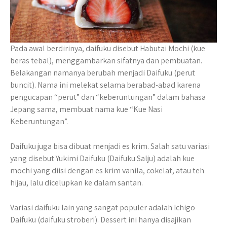
Pada awal berdirinya, daifuku disebut Habutai Mochi (kue
beras tebal), menggambarkan sifatnya dan pembuatan.
Belakangan namanya berubah menjadi Daifuku (perut
buncit). Nama ini melekat selama berabad-abad karena
pengucapan “perut” dan “keberuntungan” dalam bahasa
Jepang sama, membuat nama kue “Kue Nasi
Keberuntungan”.
Daifuku juga bisa dibuat menjadi es krim. Salah satu variasi
yang disebut Yukimi Daifuku (Daifuku Salju) adalah kue
mochi yang diisi dengan es krim vanila, cokelat, atau teh
hijau, lalu dicelupkan ke dalam santan.
Variasi daifuku lain yang sangat populer adalah Ichigo
Daifuku (daifuku stroberi). Dessert ini hanya disajikan