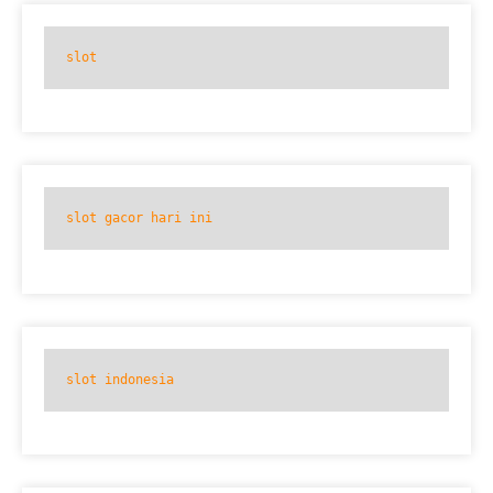
slot
slot gacor hari ini
slot indonesia