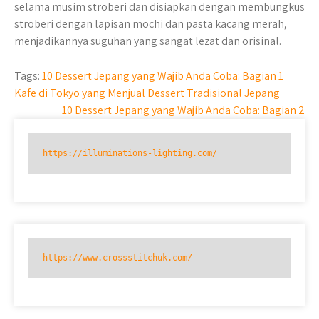
selama musim stroberi dan disiapkan dengan membungkus
stroberi dengan lapisan mochi dan pasta kacang merah,
menjadikannya suguhan yang sangat lezat dan orisinal.
Tags:
10 Dessert Jepang yang Wajib Anda Coba: Bagian 1
Post
Kafe di Tokyo yang Menjual Dessert Tradisional Jepang
10 Dessert Jepang yang Wajib Anda Coba: Bagian 2
navigation
https://illuminations-lighting.com/
https://www.crossstitchuk.com/