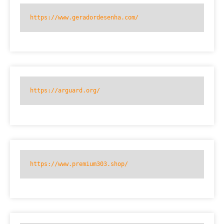
https://www.geradordesenha.com/
https://arguard.org/
https://www.premium303.shop/