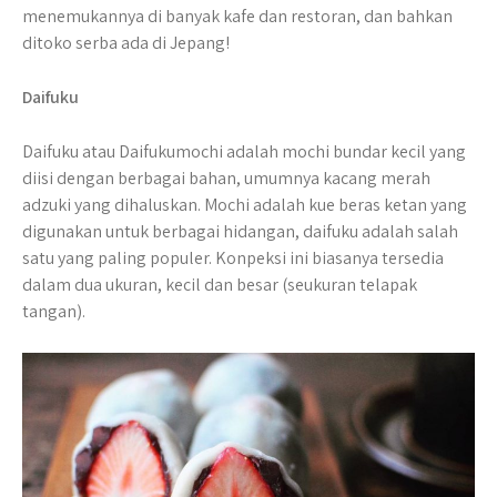
menemukannya di banyak kafe dan restoran, dan bahkan
ditoko serba ada di Jepang!
Daifuku
Daifuku atau Daifukumochi adalah mochi bundar kecil yang
diisi dengan berbagai bahan, umumnya kacang merah
adzuki yang dihaluskan. Mochi adalah kue beras ketan yang
digunakan untuk berbagai hidangan, daifuku adalah salah
satu yang paling populer. Konpeksi ini biasanya tersedia
dalam dua ukuran, kecil dan besar (seukuran telapak
tangan).