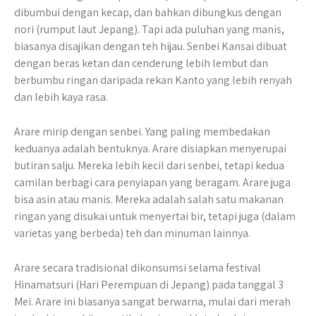
dibumbui dengan kecap, dan bahkan dibungkus dengan
nori (rumput laut Jepang). Tapi ada puluhan yang manis,
biasanya disajikan dengan teh hijau. Senbei Kansai dibuat
dengan beras ketan dan cenderung lebih lembut dan
berbumbu ringan daripada rekan Kanto yang lebih renyah
dan lebih kaya rasa.
Arare mirip dengan senbei. Yang paling membedakan
keduanya adalah bentuknya. Arare disiapkan menyerupai
butiran salju. Mereka lebih kecil dari senbei, tetapi kedua
camilan berbagi cara penyiapan yang beragam. Arare juga
bisa asin atau manis. Mereka adalah salah satu makanan
ringan yang disukai untuk menyertai bir, tetapi juga (dalam
varietas yang berbeda) teh dan minuman lainnya.
Arare secara tradisional dikonsumsi selama festival
Hinamatsuri (Hari Perempuan di Jepang) pada tanggal 3
Mei. Arare ini biasanya sangat berwarna, mulai dari merah