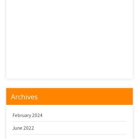
Hati-Hati Saat Memakan Mochi Jepang
Kafe di Tokyo yang Menjual Dessert Tradisional Jepang
Petualangan Mencicipi Dessert Jepang: Bagian 1
Petualangan Mencicipi Dessert Jepang: Bagian 2
Sekilas Tentang Wagashi
Snack Jepang yang Mematikan
Toko Makanan Penutup Terbaik di Tokyo
Archives
February 2024
June 2022