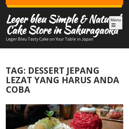
Skip
to
Leger bleu Simple & Natural
content
Menu
Cake Store in Sakuragaoka
Open
the
Leger Bleu Tasty Cake on Your Table in Japan
main
menu
TAG:
DESSERT JEPANG
LEZAT YANG HARUS ANDA
COBA