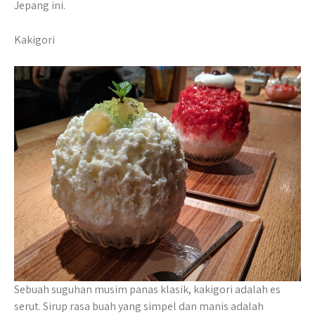
Jepang ini.
Kakigori
Sebuah suguhan musim panas klasik, kakigori adalah es
serut. Sirup rasa buah yang simpel dan manis adalah