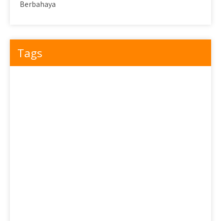
Berbahaya
Tags
5 Dessert Western Populer Yang Dibuat Oleh Koki Jepang
5 Dessert Western Populer Yang Dibuat Oleh Koki Jepang 2
10 Dessert Jepang yang Wajib Anda Coba: Bagian 1
10 Dessert Jepang yang Wajib Anda Coba: Bagian 2
10 Dessert Jepang yang Wajib Anda Coba: Bagian 3
Camilan Jepang Klasik
Dessert Jepang Lezat yang Harus Anda Coba