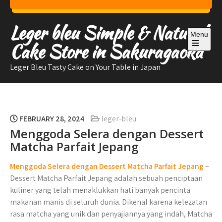
Skip
to
Leger bleu Simple & Natural
content
Menu
Cake Store in Sakuragaoka
Open
the
Leger Bleu Tasty Cake on Your Table in Japan
main
menu
FEBRUARY 28, 2024
leger-bleu
Menggoda Selera dengan Dessert
Matcha Parfait Jepang
Menggoda Selera dengan Dessert Matcha Parfait Jepang
–
Dessert Matcha Parfait Jepang adalah sebuah penciptaan
kuliner yang telah menaklukkan hati banyak pencinta
makanan manis di seluruh dunia. Dikenal karena kelezatan
rasa matcha yang unik dan penyajiannya yang indah, Matcha