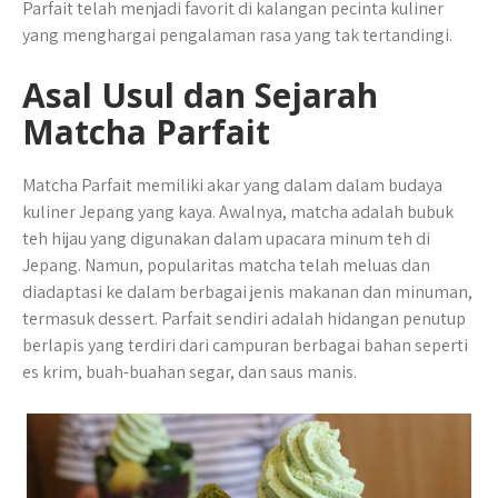
Parfait telah menjadi favorit di kalangan pecinta kuliner
yang menghargai pengalaman rasa yang tak tertandingi.
Asal Usul dan Sejarah
Matcha Parfait
Matcha Parfait memiliki akar yang dalam dalam budaya
kuliner Jepang yang kaya. Awalnya, matcha adalah bubuk
teh hijau yang digunakan dalam upacara minum teh di
Jepang. Namun, popularitas matcha telah meluas dan
diadaptasi ke dalam berbagai jenis makanan dan minuman,
termasuk dessert. Parfait sendiri adalah hidangan penutup
berlapis yang terdiri dari campuran berbagai bahan seperti
es krim, buah-buahan segar, dan saus manis.