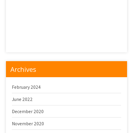
Petualangan Mencicipi Dessert Jepang: Bagian 1
Petualangan Mencicipi Dessert Jepang: Bagian 2
Sekilas Tentang Wagashi
Snack Jepang yang Mematikan
Toko Makanan Penutup Terbaik di Tokyo
Archives
February 2024
June 2022
December 2020
November 2020