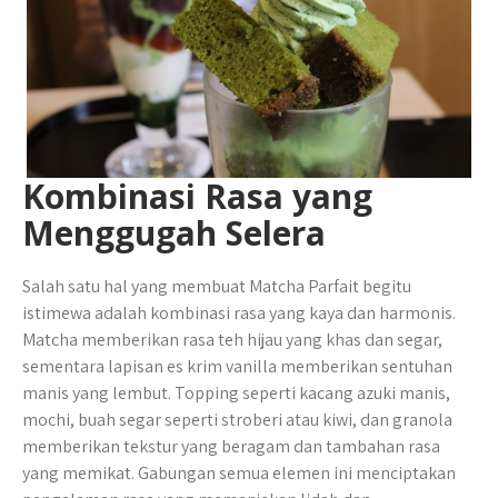
Kombinasi Rasa yang
Menggugah Selera
Salah satu hal yang membuat Matcha Parfait begitu
istimewa adalah kombinasi rasa yang kaya dan harmonis.
Matcha memberikan rasa teh hijau yang khas dan segar,
sementara lapisan es krim vanilla memberikan sentuhan
manis yang lembut. Topping seperti kacang azuki manis,
mochi, buah segar seperti stroberi atau kiwi, dan granola
memberikan tekstur yang beragam dan tambahan rasa
yang memikat. Gabungan semua elemen ini menciptakan