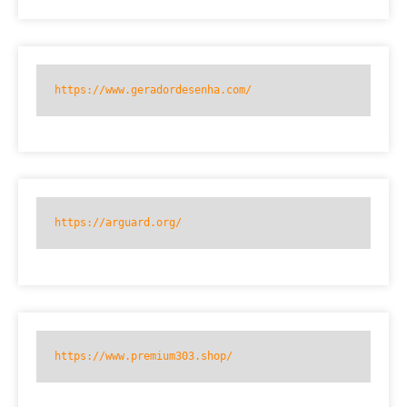
https://www.geradordesenha.com/
https://arguard.org/
https://www.premium303.shop/