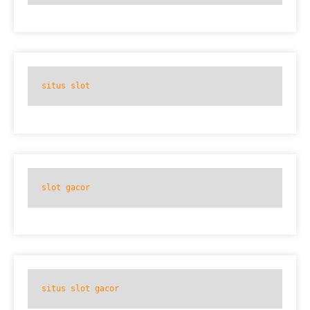
situs slot
slot gacor
situs slot gacor