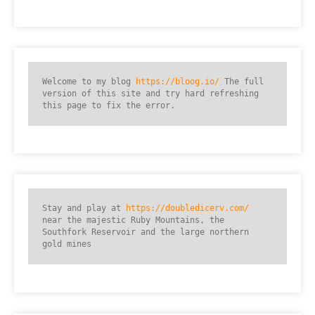
Welcome to my blog 
https://bloog.io/
 The full 
version of this site and try hard refreshing 
this page to fix the error.
Stay and play at 
https://doubledicerv.com/
near the majestic Ruby Mountains, the 
Southfork Reservoir and the large northern 
gold mines