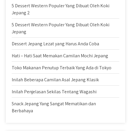
5 Dessert Western Populer Yang Dibuat Oleh Koki
Jepang 2
5 Dessert Western Populer Yang Dibuat Oleh Koki
Jepang
Dessert Jepang Lezat yang Harus Anda Coba
Hati – Hati Saat Memakan Camilan Mochi Jepang
Toko Makanan Penutup Terbaik Yang Ada di Tokyo
Inilah Beberapa Camilan Asal Jepang Klasik
Inilah Penjelasan Sekilas Tentang Wagashi
Snack Jepang Yang Sangat Mematikan dan
Berbahaya