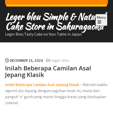
Skip
to
Leger bleu Simple & Natural
content
Menu
Cake Store in Sakuragaoka
Open
the
Leger Bleu Tasty Cake on Your Table in Japan
main
menu
DECEMBER 15, 2020
leger-bleu
Inilah Beberapa Camilan Asal
Jepang Klasik
Inilah Beberapa Camilan Asal Jepang Klasik
– Nikmati waktu
ngemil ala Jepang dengan suguhan lezat ini, mulai dari
pangsit ‘n’ gurih yang manis hingga kreasi yang dicelupkan
cokelat.