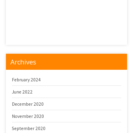
Petualangan Mencicipi Dessert Jepang: Bagian 2
Sekilas Tentang Wagashi
Snack Jepang yang Mematikan
Toko Makanan Penutup Terbaik di Tokyo
Archives
February 2024
June 2022
December 2020
November 2020
September 2020