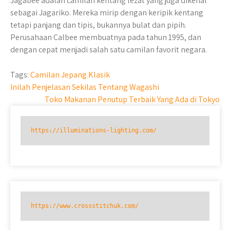
Jagabee adalah camilan kentang lezat yang juga dikenal
sebagai Jagariko. Mereka mirip dengan keripik kentang
tetapi panjang dan tipis, bukannya bulat dan pipih.
Perusahaan Calbee membuatnya pada tahun 1995, dan
dengan cepat menjadi salah satu camilan favorit negara.
Tags:
Camilan Jepang Klasik
Post
Inilah Penjelasan Sekilas Tentang Wagashi
Toko Makanan Penutup Terbaik Yang Ada di Tokyo
navigation
https://illuminations-lighting.com/
https://www.crossstitchuk.com/