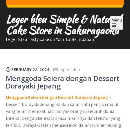
Skip
to
Leger bleu Simple & Natural
content
Menu
Cake Store in Sakuragaoka
Open
the
Leger Bleu Tasty Cake on Your Table in Japan
main
menu
FEBRUARY 28, 2024
leger-bleu
Menggoda Selera dengan Dessert
Dorayaki Jepang
Menggoda Selera dengan Dessert Dorayaki Jepang
–
Dessert Dorayaki Jepang adalah salah satu pencuci mulut
yang telah memikat hati banyak orang di seluruh dunia.
Dikenal dengan kelezatan rasa manisnya dan tekstur yang
lembut, Dorayaki telah menjadi ikon dalam kuliner Jepang