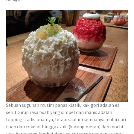
Sebuah suguhan musim panas klasik, kakigori adalah es
serut. Sirup rasa buah yang simpel dan manis adalah
topping tradisionalnya, tetapi saat ini semuanya mulai dari
buah dan cokelat hingga azuki (kacang merah) dan mochi
(kue beras yang lembut dan kenyal) cocok dengan es serut