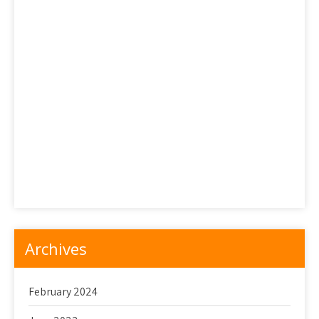
Dessert Jepang Lezat yang Harus Anda Coba
Hati-Hati Saat Memakan Mochi Jepang
Kafe di Tokyo yang Menjual Dessert Tradisional Jepang
Petualangan Mencicipi Dessert Jepang: Bagian 1
Petualangan Mencicipi Dessert Jepang: Bagian 2
Sekilas Tentang Wagashi
Snack Jepang yang Mematikan
Toko Makanan Penutup Terbaik di Tokyo
Archives
February 2024