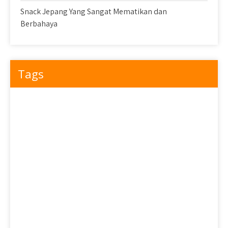
Snack Jepang Yang Sangat Mematikan dan
Berbahaya
Tags
5 Dessert Western Populer Yang Dibuat Oleh Koki Jepang
5 Dessert Western Populer Yang Dibuat Oleh Koki Jepang 2
10 Dessert Jepang yang Wajib Anda Coba: Bagian 1
10 Dessert Jepang yang Wajib Anda Coba: Bagian 2
10 Dessert Jepang yang Wajib Anda Coba: Bagian 3
Camilan Jepang Klasik