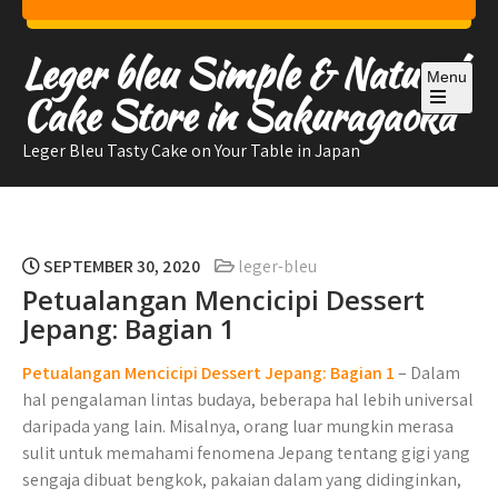
Skip
to
Leger bleu Simple & Natural
content
Menu
Cake Store in Sakuragaoka
Open
the
Leger Bleu Tasty Cake on Your Table in Japan
main
menu
SEPTEMBER 30, 2020
leger-bleu
Petualangan Mencicipi Dessert
Jepang: Bagian 1
Petualangan Mencicipi Dessert Jepang: Bagian 1
– Dalam
hal pengalaman lintas budaya, beberapa hal lebih universal
daripada yang lain. Misalnya, orang luar mungkin merasa
sulit untuk memahami fenomena Jepang tentang gigi yang
sengaja dibuat bengkok, pakaian dalam yang didinginkan,