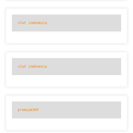
slot indonesia
slot indonesia
premium303