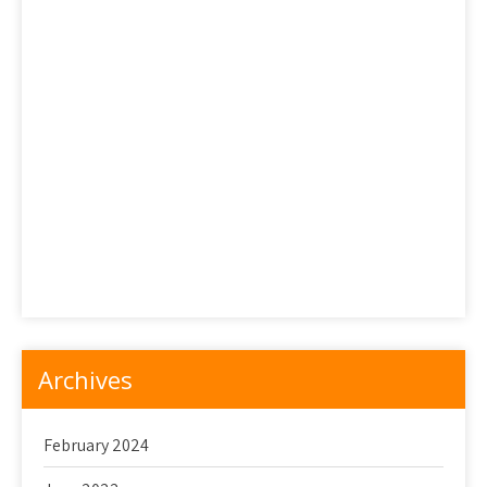
Dessert Jepang Lezat yang Harus Anda Coba
Hati-Hati Saat Memakan Mochi Jepang
Kafe di Tokyo yang Menjual Dessert Tradisional Jepang
Petualangan Mencicipi Dessert Jepang: Bagian 1
Petualangan Mencicipi Dessert Jepang: Bagian 2
Sekilas Tentang Wagashi
Snack Jepang yang Mematikan
Toko Makanan Penutup Terbaik di Tokyo
Archives
February 2024