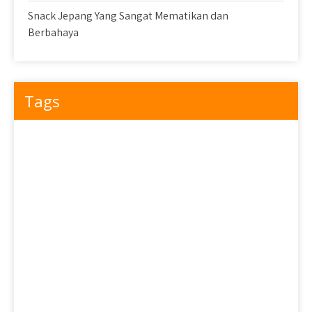
Snack Jepang Yang Sangat Mematikan dan
Berbahaya
Tags
5 Dessert Western Populer Yang Dibuat Oleh Koki Jepang
5 Dessert Western Populer Yang Dibuat Oleh Koki Jepang 2
10 Dessert Jepang yang Wajib Anda Coba: Bagian 1
10 Dessert Jepang yang Wajib Anda Coba: Bagian 2
10 Dessert Jepang yang Wajib Anda Coba: Bagian 3
Camilan Jepang Klasik