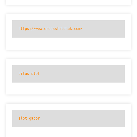
https://www.crossstitchuk.com/
situs slot
slot gacor