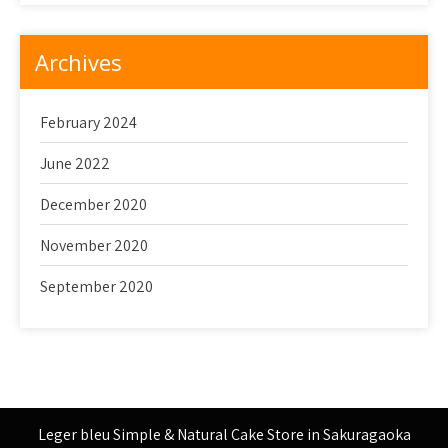
Archives
February 2024
June 2022
December 2020
November 2020
September 2020
Leger bleu Simple & Natural Cake Store in Sakuragaoka