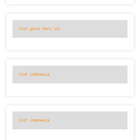
slot gacor hari ini
slot indonesia
slot indonesia