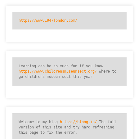
https://www.1947london.com/
Learning can be so much fun if you know 
https://www.childrensmuseumsect.org/
 where to 
go childrens museum sect this year
Welcome to my blog 
https://bloog.io/
 The full 
version of this site and try hard refreshing 
this page to fix the error.