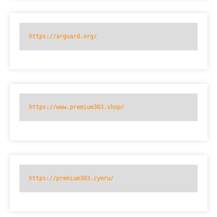
https://arguard.org/
https://www.premium303.shop/
https://premium303.cymru/