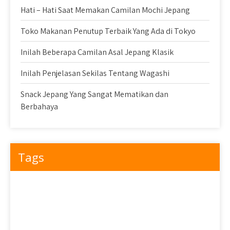
Hati – Hati Saat Memakan Camilan Mochi Jepang
Toko Makanan Penutup Terbaik Yang Ada di Tokyo
Inilah Beberapa Camilan Asal Jepang Klasik
Inilah Penjelasan Sekilas Tentang Wagashi
Snack Jepang Yang Sangat Mematikan dan
Berbahaya
Tags
5 Dessert Western Populer Yang Dibuat Oleh Koki Jepang
5 Dessert Western Populer Yang Dibuat Oleh Koki Jepang 2
10 Dessert Jepang yang Wajib Anda Coba: Bagian 1