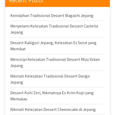
Recent Posts
Keindahan Tradisional Dessert Wagashi Jepang
Menyelami Kelezatan Tradisional Dessert Castella
Jepang
Dessert Kakigori Jepang, Kelezatan Es Serut yang
Memikat
Mencicipi Kelezatan Tradisional Dessert Mizu Yokan
Jepang
Nikmati Kelezatan Tradisional Dessert Dango
Jepang
Dessert Kohi Zeri, Nikmatnya Es Krim Kopi yang
Memukau
Nikmati Kelezatan Dessert Cheesecake di Jepang